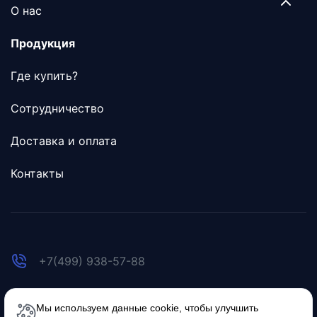
О нас
Продукция
Где купить?
Сотрудничество
Доставка и оплата
Контакты
+7(499) 938-57-88
welcome@icecube.ru
Мы используем данные cookie, чтобы улучшить