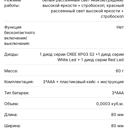
работы:
высокой яркости + стробоскоп; красный
рассеянный свет высокой яркости +
стробоскоп
Функция
Нет
бесконтактного
включения/
выключения:
Диоды:
1 диод серии CREE XPG3 S2 +1 диод серии
White Led + 1 диод серии Red Led
Масса:
60 г
Комплектация:
3*AAA + пластиковый кейс + инструкция
Тип батареи:
3*AAA
Объем:
0,0003 куб.м.
Длина:
80 мм
Ширина:
80 мм