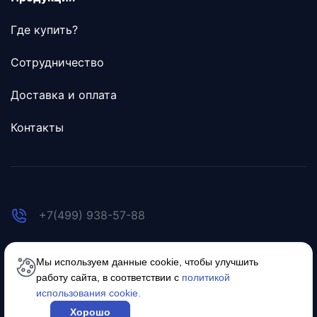
Где купить?
Сотрудничество
Доставка и оплата
Контакты
+7(499) 938-57-88
welcome@icecube.ru
Мы используем данные cookie, чтобы улучшить
работу сайта, в соответствии с
политикой
использования cookie.
Разработано в
RASA
Хорошо