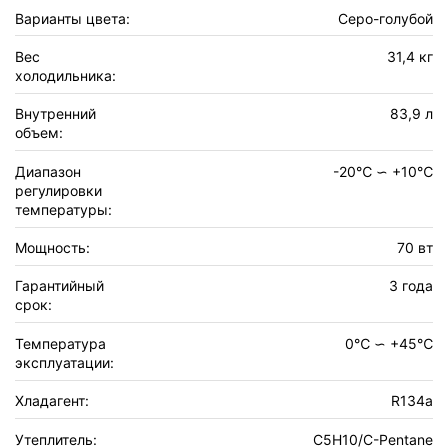
Варианты цвета:
Серо-голубой
Вес
31,4 кг
холодильника:
Внутренний
83,9 л
объем:
Диапазон
-20℃ ∽ +10℃
регулировки
температуры:
Мощность:
70 вт
Гарантийный
3 года
срок:
Температура
0℃ ∽ +45℃
эксплуатации:
Хладагент:
R134a
Утеплитель:
C5H10/C-Pentane