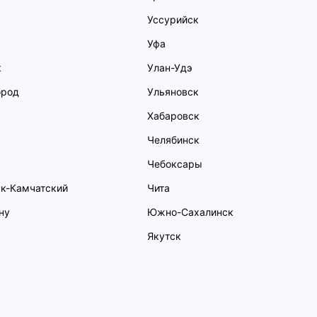
Уссурийск
Уфа
к
Улан-Удэ
ород
Ульяновск
к
Хабаровск
Челябинск
Чебоксары
к-Камчатский
Чита
ну
Южно-Сахалинск
Якутск