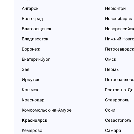
Ангарск
Нерюнгри
Волгоград
Новосибирск
Благовещенск
Новороссийс
Владивосток
Нижний Новг
Воронеж
Петрозаводс
Екатеринбург
Омск
Зея
Пермь
Иркутск
Петропавловс
Крымск
Ростов-на-До
Краснодар
Ставрополь
Комсомольск-на-Амуре
Сочи
Красноярск
Севастополь
Кемерово
Самара