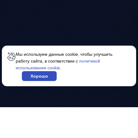
Позвоните нам, чтобы стать
Мы используем данные cookie, чтобы улучшить
работу сайта, в соответствии с
политикой
официальным дилером Ice Cube
использования cookie.
Хорошо